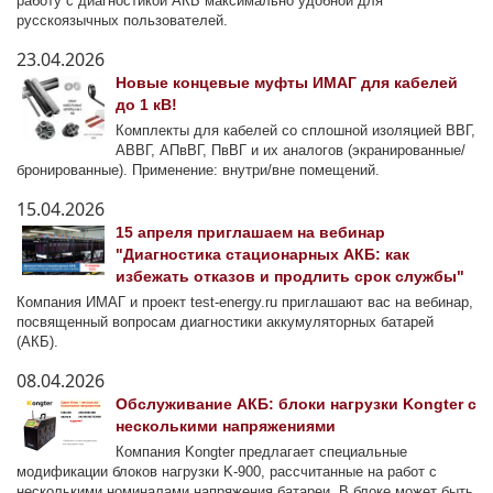
работу с диагностикой АКБ максимально удобной для
русскоязычных пользователей.
23.04.2026
Новые концевые муфты ИМАГ для кабелей
до 1 кВ!
Комплекты для кабелей со сплошной изоляцией ВВГ,
АВВГ, АПвВГ, ПвВГ и их аналогов (экранированные/
бронированные). Применение: внутри/вне помещений.
15.04.2026
15 апреля приглашаем на вебинар
"Диагностика стационарных АКБ: как
избежать отказов и продлить срок службы"
Компания ИМАГ и проект test-energy.ru приглашают вас на вебинар,
посвященный вопросам диагностики аккумуляторных батарей
(АКБ).
08.04.2026
Обслуживание АКБ: блоки нагрузки Kongter с
несколькими напряжениями
Компания Kongter предлагает специальные
модификации блоков нагрузки K-900, рассчитанные на работ с
несколькими номиналами напряжения батареи. В блоке может быть