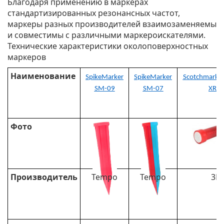
Благодаря применению в маркерах
стандартизированных резонансных частот,
маркеры разных производителей взаимозаменяемы
и совместимы с различными маркероискателями.
Технические характеристики околоповерхностных
маркеров
Наименование
SpikeMarker
SpikeMarker
Scotchmark™
SM-09
SM-07
XR/i
Фото
Производитель
Tempo
Tempo
3M