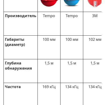
Производитель
Tempo
Tempo
3M
Габариты
100 мм
100 мм
102 мм
(диаметр)
Глубина
1,5 м
1,5 м
1,5 м
обнаружения
Частота
169 кГц
134 кГц
134 кГц