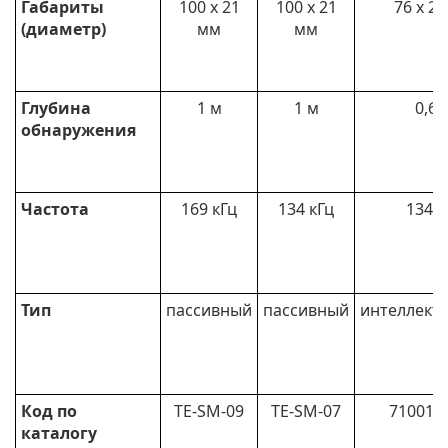
Габариты
100 х 21
100 х 21
76 х 2
(диаметр)
мм
мм
Глубина
1 м
1 м
0,6 
обнаружения
Частота
169 кГц
134 кГц
134 к
Тип
пассивный
пассивный
интеллект
Код по
TE-SM-09
TE-SM-07
710018
каталогу