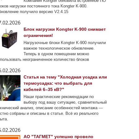
Компания Kongter обновила встроенное ПО
оков нагрузки постоянного тока Kongter K-900.
новление получило версию V2.4.15
7.02.2026
Блок нагрузки Kongter K-900 снимает
ограничения!
Нагрузочные блоки Kongter K-900 получили
важное технологическое обновление.
Теперь в одном помещении можно
пользовать неограниченное количество блоков
6.02.2026
Статья на тему "Холодная усадка или
термоусадка: что выбрать для
кабелей 6–35 кВ?"
Наши практические рекомендации по
выбору под вашу ситуацию, сравнительный
хнический анализ, описание особенностей монтажа —
стно собраны и описаны в статье. Всё из реального
ыта.
5.02.2026
АО "ТАГМЕТ" успешно провело