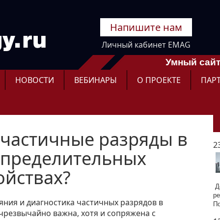
Напишите нам
Личный кабинет EMAG
Умный сайт
НОВОСТИ
ВЕБИНАРЫ
О ПРОЕКТЕ
ПАР
 частичные разряды в
2
спределительных
ойствах?
До
ре
яния и диагностика частичных разрядов в
П
чрезвычайно важна, хотя и сопряжена с