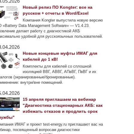
3.05.2026
Новый релиз ПО Kongter: все на
русском + отчеты в Word/Excel
Компания Kongter выпустила новую версию
 «Battery Data Management Software» — V1.4.23.
овление делает работу с диагностикой АКБ
ксимально удобной для русскоязычных пользователей.
3.04.2026
Новые концевые муфты ИМАГ для
кабелей до 1 кВ!
Комплекты для кабелей со сплошной
изоляцией ВВГ, АВВГ, АПвВГ, ПвВГ и их
алогов (экранированные/бронированные).
именение: внутри/вне помещений.
5.04.2026
15 апреля приглашаем на вебинар
"Диагностика стационарных АКБ: как
избежать отказов и продлить срок
лужбы"
мпания ИМАГ и проект test-energy.ru приглашают вас на
бинар, посвященный вопросам диагностики