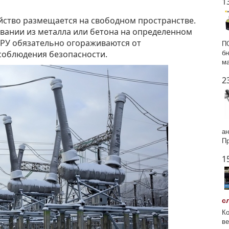
1
йство размещается на свободном пространстве.
овании из металла или бетона на определенном
ОРУ обязательно огораживаются от
ПО
соблюдения безопасности.
бн
ма
2
ан
Пр
1
с
Ко
ве