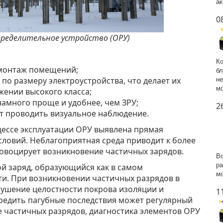
ак
0
пределительное устройство (ОРУ)
Ко
 монтаж помещений;
бл
о размеру электроустройства, что делает их
не
мо
ении высокого класса;
амного проще и удобнее, чем ЗРУ;
2
ет проводить визуальное наблюдение.
ессе эксплуатации ОРУ выявлена прямая
словий. Неблагоприятная среда приводит к более
ровоцирует возникновение частичных зарядов.
Вс
ра
 заряд, образующийся как в самом
мо
ти. При возникновении частичных разрядов в
ушение целостности покрова изоляции и
1
редить пагубные последствия может регулярный
 частичных разрядов, диагностика элементов ОРУ