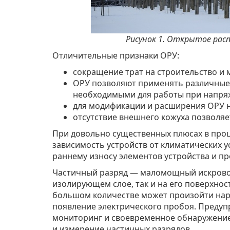
Рисунок 1. Открытое рас
Отличительные признаки ОРУ:
сокращение трат на строительство и
ОРУ позволяют применять различные п
необходимыми для работы при напряж
для модификации и расширения ОРУ н
отсутствие внешнего кожуха позволя
При довольно существенных плюсах в проц
зависимость устройств от климатических у
раннему износу элементов устройства и п
Частичный разряд — маломощный искровой
изолирующем слое, так и на его поверхнос
большом количестве может произойти нар
появление электрического пробоя. Предуп
мониторинг и своевременное обнаружение
и измерение частичных разрядов.