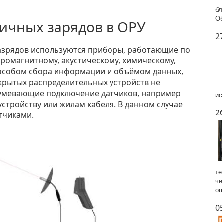
бл
Об
тичных зарядов в ОРУ
2
разрядов используются приборы, работающие по
тромагнитному, акустическому, химическому,
пособом сбора информации и объёмом данных,
рытых распределительных устройств не
зумевающие подключение датчиков, например
ис
стройству или жилам кабеля. В данном случае
2
тчиками.
те
че
оп
0