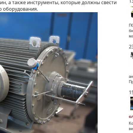
1
н, а также инструменты, которые должны свести
о оборудования.
ПО
бн
ма
2
ан
Пр
1
с
Ко
ве