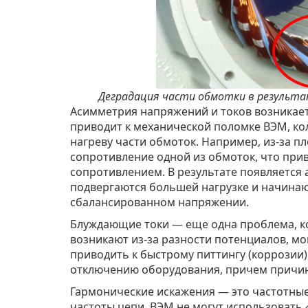
Деградация части обмотки в результ
Асимметрия напряжений и токов возникает,
приводит к механической поломке ВЭМ, к
нагреву части обмоток. Например, из-за п
сопротивление одной из обмоток, что прив
сопротивлением. В результате появляется 
подвергаются большей нагрузке и начинаю
сбалансированном напряжении.
Блуждающие токи — еще одна проблема, ко
возникают из-за разности потенциалов, мо
приводить к быстрому питтингу (коррозии
отключению оборудования, причем причин
Гармонические искажения — это частотные
частоты цепи. ВЭМ не могут использовать 