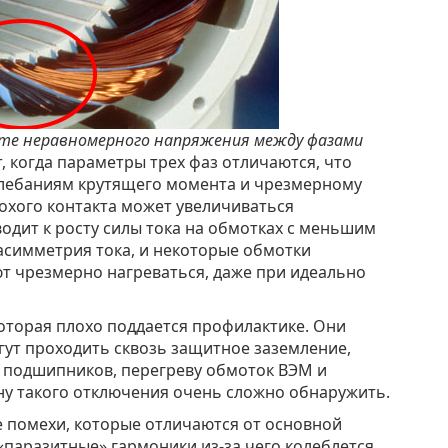
ате неравномерного напряжения между фазами
 когда параметры трех фаз отличаются, что
олебаниям крутящего момента и чрезмерному
лохого контакта может увеличиваться
одит к росту силы тока на обмотках с меньшим
асимметрия тока, и некоторые обмотки
т чрезмерно нагреваться, даже при идеально
торая плохо поддается профилактике. Они
гут проходить сквозь защитное заземление,
) подшипников, перегреву обмоток ВЭМ и
у такого отключения очень сложно обнаружить.
 помехи, которые отличаются от основной
«паразитные» гармоники из-за чего колеблется