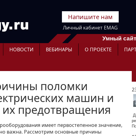
Напишите нам
Личный кабинет EMAG
Умный сайт
НОВОСТИ
ВЕБИНАРЫ
О ПРОЕКТЕ
ПАР
ричины поломки
2
ктрических машин и
 их предотвращения
До
ре
трооборудования имеет первостепенное значение,
П
нно важна. Рассмотрим основные причины