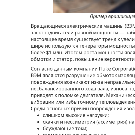
Пример вращающей
Вращающиеся электрические машины (ВЭМ
электродвигатели разной мощности — рабо
настоящее время существует тренд к увел
шире используются генераторы мощностью
более $1 млн. Итогом роста мощности явля
обмотки и статор, повышение вероятности
Согласно данным компании Fluke Corporat
ВЭМ являются разрушение обмоток изоляц
повреждения возникают из-за неправильно
несбалансированного хода вала, износа п
приводят к поломке двигателя. Механиче
вибрации или избыточному тепловыделен
Среди основных причин повреждения изол
слишком высокие нагрузки;
скачки и нессиметрия (ассиметрия) н
блуждающие токи;