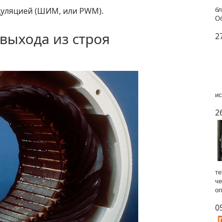
уляцией (ШИМ, или PWM).
бл
Об
выхода из строя
2
ис
2
те
че
оп
0