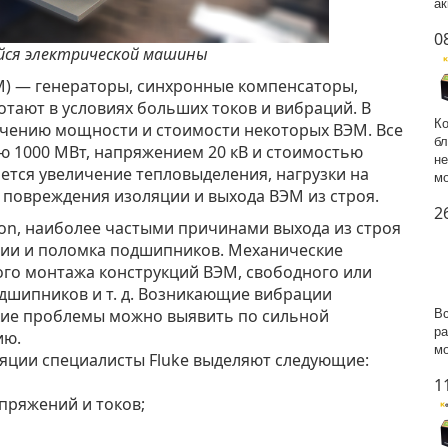
ак
0
ся электрической машины
) — генераторы, синхронные компенсаторы,
тают в условиях больших токов и вибраций. В
Ко
ичению мощности и стоимости некоторых ВЭМ. Все
бл
 1000 МВт, напряжением 20 кВ и стоимостью
не
ется увеличение тепловыделения, нагрузки на
мо
 повреждения изоляции и выхода ВЭМ из строя.
2
ion, наиболее частыми причинами выхода из строя
ии и поломка подшипников. Механические
го монтажа конструкций ВЭМ, свободного или
одшипников и т. д. Возникающие вибрации
ские проблемы можно выявить по сильной
Вс
ра
ию.
мо
яции специалисты Fluke выделяют следующие:
1
апряжений и токов;