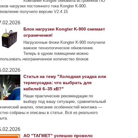
Компания Kongter обновила встроенное ПО
оков нагрузки постоянного тока Kongter K-900.
новление получило версию V2.4.15
7.02.2026
Блок нагрузки Kongter K-900 снимает
ограничения!
Нагрузочные блоки Kongter K-900 получили
важное технологическое обновление.
Теперь в одном помещении можно
пользовать неограниченное количество блоков
6.02.2026
Статья на тему "Холодная усадка или
термоусадка: что выбрать для
кабелей 6–35 кВ?"
Наши практические рекомендации по
выбору под вашу ситуацию, сравнительный
хнический анализ, описание особенностей монтажа —
стно собраны и описаны в статье. Всё из реального
ыта.
5.02.2026
АО "ТАГМЕТ" успешно провело