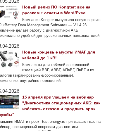
3.05.2026
Новый релиз ПО Kongter: все на
русском + отчеты в Word/Excel
Компания Kongter выпустила новую версию
 «Battery Data Management Software» — V1.4.23.
овление делает работу с диагностикой АКБ
ксимально удобной для русскоязычных пользователей.
3.04.2026
Новые концевые муфты ИМАГ для
кабелей до 1 кВ!
Комплекты для кабелей со сплошной
изоляцией ВВГ, АВВГ, АПвВГ, ПвВГ и их
алогов (экранированные/бронированные).
именение: внутри/вне помещений.
5.04.2026
15 апреля приглашаем на вебинар
"Диагностика стационарных АКБ: как
избежать отказов и продлить срок
лужбы"
мпания ИМАГ и проект test-energy.ru приглашают вас на
бинар, посвященный вопросам диагностики